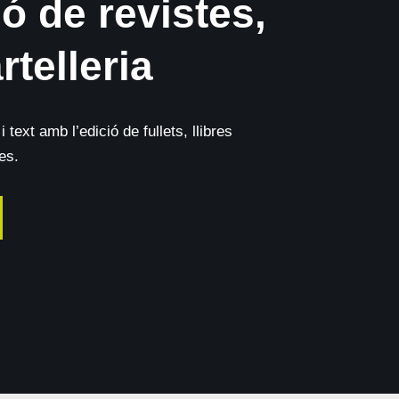
ó de revistes,
artelleria
 text amb l’edició de fullets, llibres
es.