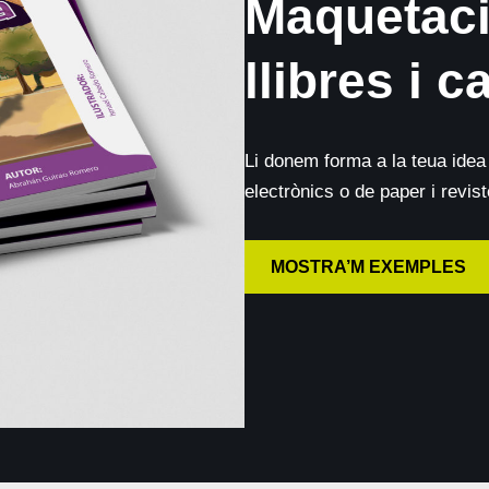
Maquetaci
llibres i c
Li donem forma a la teua idea i
electrònics o de paper i revist
MOSTRA’M EXEMPLES