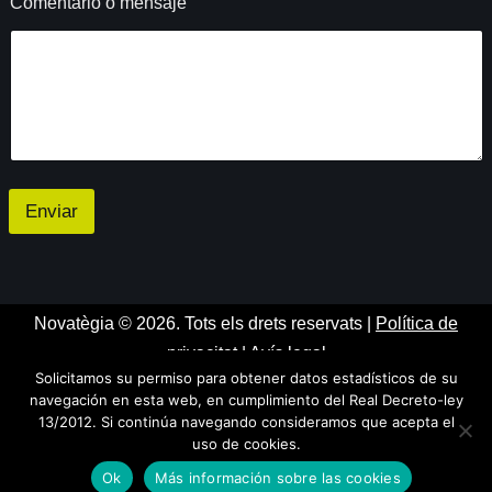
Comentario o mensaje
c
t
r
ó
n
i
c
o
e
l
Enviar
e
c
t
r
ó
Novatègia © 2026. Tots els drets reservats |
Política de
n
i
privacitat
|
Avís legal
c
Solicitamos su permiso para obtener datos estadísticos de su
o
navegación en esta web, en cumplimiento del Real Decreto-ley
13/2012. Si continúa navegando consideramos que acepta el
uso de cookies.
Ok
Más información sobre las cookies
Neve
| Powered by
WordPress