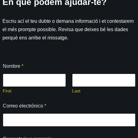
En què podem ajudar-te?
Escriu ací el teu dubte o demana informació i et contestarem
el més prompte possible. Revisa que deixes bé les dades
perquè ens arribe el missatge.
e
Nombre
*
l
e
c
t
r
First
Last
ó
n
Correo electrónico
*
i
c
o
e
l
e