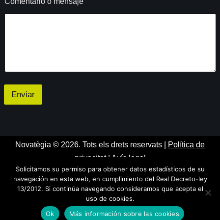
Comentario o mensaje
C
o
r
r
e
o
m
e
n
s
Enviar
a
j
e
Novatègia © 2026. Tots els drets reservats |
Política de
privacitat
|
Avís legal
Solicitamos su permiso para obtener datos estadísticos de su
navegación en esta web, en cumplimiento del Real Decreto-ley
13/2012. Si continúa navegando consideramos que acepta el
uso de cookies.
Ok
Más información sobre las cookies
Neve
| Powered by
WordPress